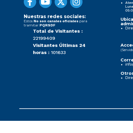
Aten
Lune
05:0
Nuestras redes sociales:
Ubica
Estos
para
No son canales oficiales
admin
tramitar
PQRSDF
Dire
Total de Visitantes :
22199409
Visitantes Últimas 24
Acced
(Servid
horas :
101633
Corre
info
Otros
Dire