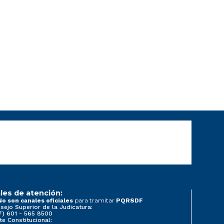
les de atención:
para tramitar
No son canales oficiales
PQRSDF
sejo Superior de la Judicatura:
7) 601 - 565 8500
te Constitucional: