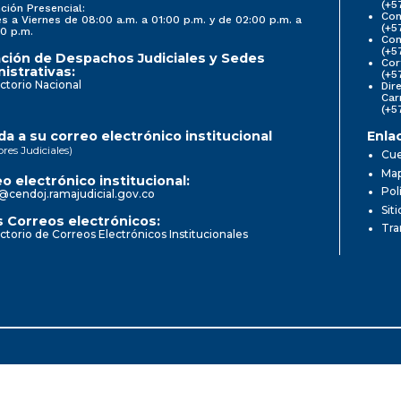
(+5
ción Presencial:
Con
s a Viernes de 08:00 a.m. a 01:00 p.m. y de 02:00 p.m. a
(+5
0 p.m.
Com
(+5
ción de Despachos Judiciales y Sedes
Cor
istrativas:
(+5
ctorio Nacional
Dir
Car
(+5
a a su correo electrónico institucional
Enla
ores Judiciales)
Cue
Map
o electrónico institucional:
Pol
@cendoj.ramajudicial.gov.co
Sit
 Correos electrónicos:
Tra
ctorio de Correos Electrónicos Institucionales