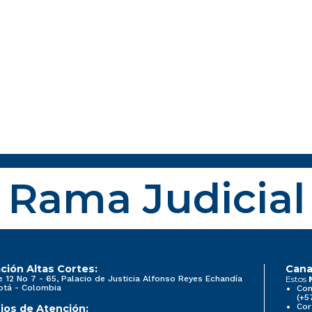
Rama Judicial
ción Altas Cortes:
Cana
e 12 No 7 - 65, Palacio de Justicia Alfonso Reyes Echandía
Estos
otá - Colombia
Con
(+5
Cor
ios de Atención: