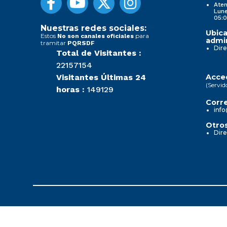
Aten
Lune
05:0
Nuestras redes sociales:
Ubica
Estos
para
No son canales oficiales
admin
tramitar
PQRSDF
Dire
Total de Visitantes :
22157154
Visitantes Últimas 24
Acced
(Servid
horas :
149129
Corre
info
Otros
Dire