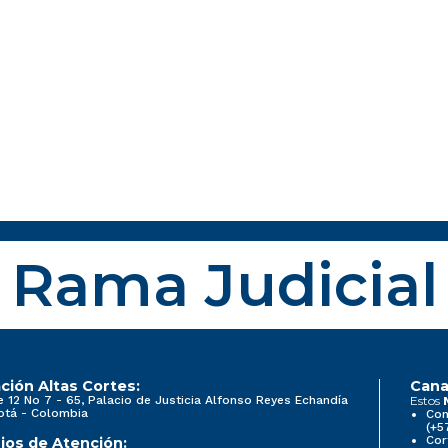
Rama Judicial
ción Altas Cortes:
Cana
e 12 No 7 - 65, Palacio de Justicia Alfonso Reyes Echandía
Estos
otá - Colombia
Con
(+5
Cor
ios de Atención: