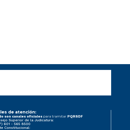
les de atención:
para tramitar
No son canales oficiales
PQRSDF
sejo Superior de la Judicatura:
7) 601 - 565 8500
te Constitucional: