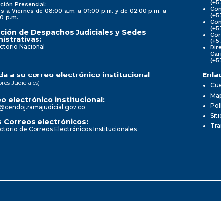
(+5
ción Presencial:
Con
s a Viernes de 08:00 a.m. a 01:00 p.m. y de 02:00 p.m. a
(+5
0 p.m.
Com
(+5
ción de Despachos Judiciales y Sedes
Cor
istrativas:
(+5
ctorio Nacional
Dir
Car
(+5
a a su correo electrónico institucional
Enla
ores Judiciales)
Cue
Map
o electrónico institucional:
Pol
@cendoj.ramajudicial.gov.co
Sit
 Correos electrónicos:
Tra
ctorio de Correos Electrónicos Institucionales