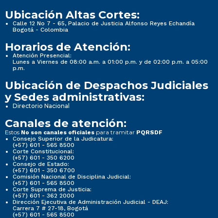
Ubicación Altas Cortes:
Calle 12 No 7 - 65, Palacio de Justicia Alfonso Reyes Echandía
Bogotá - Colombia
Horarios de Atención:
Atención Presencial:
Lunes a Viernes de 08:00 a.m. a 01:00 p.m. y de 02:00 p.m. a 05:00
p.m.
Ubicación de Despachos Judiciales
y Sedes administrativas:
Directorio Nacional
Canales de atención:
Estos
para tramitar
No son canales oficiales
PQRSDF
Consejo Superior de la Judicatura:
(+57) 601 - 565 8500
Corte Constitucional:
(+57) 601 - 350 6200
Consejo de Estado:
(+57) 601 - 350 6700
Comisión Nacional de Disciplina Judicial:
(+57) 601 - 565 8500
Corte Suprema de Justicia:
(+57) 601 - 362 2000
Dirección Ejecutiva de Administración Judicial - DEAJ:
Carrera 7 # 27-18, Bogotá
(+57) 601 - 565 8500