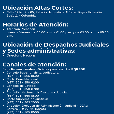
Ubicación Altas Cortes:
Calle 12 No 7 - 65, Palacio de Justicia Alfonso Reyes Echandía
Bogotá - Colombia
Horarios de Atención:
Atención Presencial:
Lunes a Viernes de 08:00 a.m. a 01:00 p.m. y de 02:00 p.m. a 05:00
p.m.
Ubicación de Despachos Judiciales
y Sedes administrativas:
Directorio Nacional
Canales de atención:
Estos
para tramitar
No son canales oficiales
PQRSDF
Consejo Superior de la Judicatura:
(+57) 601 - 565 8500
Corte Constitucional:
(+57) 601 - 350 6200
Consejo de Estado:
(+57) 601 - 350 6700
Comisión Nacional de Disciplina Judicial:
(+57) 601 - 565 8500
Corte Suprema de Justicia:
(+57) 601 - 362 2000
Dirección Ejecutiva de Administración Judicial - DEAJ:
Carrera 7 # 27-18, Bogotá
(+57) 601 - 565 8500