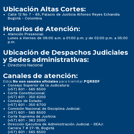
Ubicación Altas Cortes:
Calle 12 No 7 - 65, Palacio de Justicia Alfonso Reyes Echandía
Bogotá - Colombia
Horarios de Atención:
Atención Presencial:
Lunes a Viernes de 08:00 a.m. a 01:00 p.m. y de 02:00 p.m. a 05:00
p.m.
Ubicación de Despachos Judiciales
y Sedes administrativas:
Directorio Nacional
Canales de atención:
Estos
para tramitar
No son canales oficiales
PQRSDF
Consejo Superior de la Judicatura:
(+57) 601 - 565 8500
Corte Constitucional:
(+57) 601 - 350 6200
Consejo de Estado:
(+57) 601 - 350 6700
Comisión Nacional de Disciplina Judicial:
(+57) 601 - 565 8500
Corte Suprema de Justicia:
(+57) 601 - 362 2000
Dirección Ejecutiva de Administración Judicial - DEAJ:
Carrera 7 # 27-18, Bogotá
(+57) 601 - 565 8500