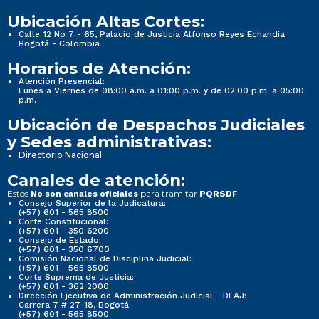
Ubicación Altas Cortes:
Calle 12 No 7 - 65, Palacio de Justicia Alfonso Reyes Echandía
Bogotá - Colombia
Horarios de Atención:
Atención Presencial:
Lunes a Viernes de 08:00 a.m. a 01:00 p.m. y de 02:00 p.m. a 05:00
p.m.
Ubicación de Despachos Judiciales
y Sedes administrativas:
Directorio Nacional
Canales de atención:
Estos
para tramitar
No son canales oficiales
PQRSDF
Consejo Superior de la Judicatura:
(+57) 601 - 565 8500
Corte Constitucional:
(+57) 601 - 350 6200
Consejo de Estado:
(+57) 601 - 350 6700
Comisión Nacional de Disciplina Judicial:
(+57) 601 - 565 8500
Corte Suprema de Justicia:
(+57) 601 - 362 2000
Dirección Ejecutiva de Administración Judicial - DEAJ:
Carrera 7 # 27-18, Bogotá
(+57) 601 - 565 8500