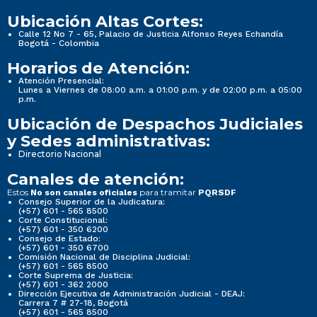
Ubicación Altas Cortes:
Calle 12 No 7 - 65, Palacio de Justicia Alfonso Reyes Echandía
Bogotá - Colombia
Horarios de Atención:
Atención Presencial:
Lunes a Viernes de 08:00 a.m. a 01:00 p.m. y de 02:00 p.m. a 05:00
p.m.
Ubicación de Despachos Judiciales
y Sedes administrativas:
Directorio Nacional
Canales de atención:
Estos
para tramitar
No son canales oficiales
PQRSDF
Consejo Superior de la Judicatura:
(+57) 601 - 565 8500
Corte Constitucional:
(+57) 601 - 350 6200
Consejo de Estado:
(+57) 601 - 350 6700
Comisión Nacional de Disciplina Judicial:
(+57) 601 - 565 8500
Corte Suprema de Justicia:
(+57) 601 - 362 2000
Dirección Ejecutiva de Administración Judicial - DEAJ:
Carrera 7 # 27-18, Bogotá
(+57) 601 - 565 8500