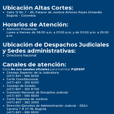
Ubicación Altas Cortes:
Calle 12 No 7 - 65, Palacio de Justicia Alfonso Reyes Echandía
Bogotá - Colombia
Horarios de Atención:
Atención Presencial:
Lunes a Viernes de 08:00 a.m. a 01:00 p.m. y de 02:00 p.m. a 05:00
p.m.
Ubicación de Despachos Judiciales
y Sedes administrativas:
Directorio Nacional
Canales de atención:
Estos
para tramitar
No son canales oficiales
PQRSDF
Consejo Superior de la Judicatura:
(+57) 601 - 565 8500
Corte Constitucional:
(+57) 601 - 350 6200
Consejo de Estado:
(+57) 601 - 350 6700
Comisión Nacional de Disciplina Judicial:
(+57) 601 - 565 8500
Corte Suprema de Justicia:
(+57) 601 - 362 2000
Dirección Ejecutiva de Administración Judicial - DEAJ:
Carrera 7 # 27-18, Bogotá
(+57) 601 - 565 8500