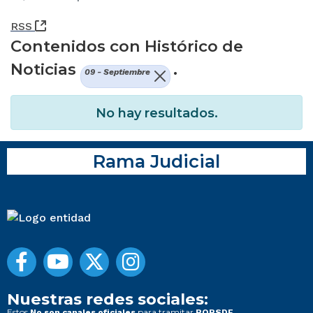
(Abre una nueva ventana)
RSS
Contenidos con Histórico de
Noticias
.
09 - Septiembre
No hay resultados.
Rama Judicial
Nuestras redes sociales:
Estos
para tramitar
No son canales oficiales
PQRSDF