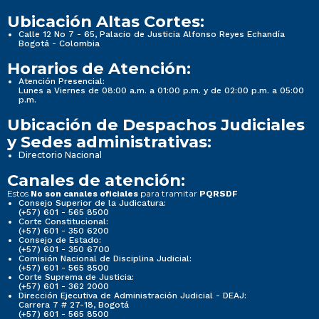
Ubicación Altas Cortes:
Calle 12 No 7 - 65, Palacio de Justicia Alfonso Reyes Echandía
Bogotá - Colombia
Horarios de Atención:
Atención Presencial:
Lunes a Viernes de 08:00 a.m. a 01:00 p.m. y de 02:00 p.m. a 05:00
p.m.
Ubicación de Despachos Judiciales
y Sedes administrativas:
Directorio Nacional
Canales de atención:
Estos
para tramitar
No son canales oficiales
PQRSDF
Consejo Superior de la Judicatura:
(+57) 601 - 565 8500
Corte Constitucional:
(+57) 601 - 350 6200
Consejo de Estado:
(+57) 601 - 350 6700
Comisión Nacional de Disciplina Judicial:
(+57) 601 - 565 8500
Corte Suprema de Justicia:
(+57) 601 - 362 2000
Dirección Ejecutiva de Administración Judicial - DEAJ:
Carrera 7 # 27-18, Bogotá
(+57) 601 - 565 8500