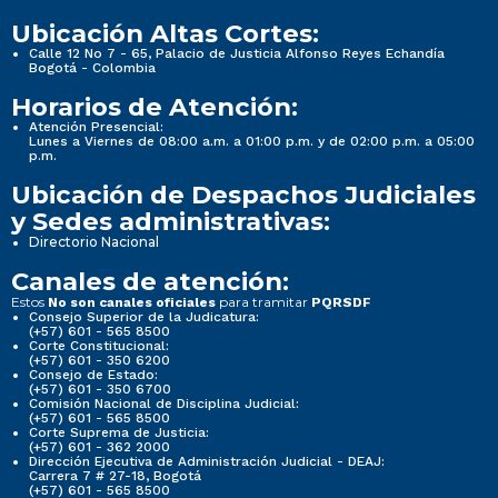
Ubicación Altas Cortes:
Calle 12 No 7 - 65, Palacio de Justicia Alfonso Reyes Echandía
Bogotá - Colombia
Horarios de Atención:
Atención Presencial:
Lunes a Viernes de 08:00 a.m. a 01:00 p.m. y de 02:00 p.m. a 05:00
p.m.
Ubicación de Despachos Judiciales
y Sedes administrativas:
Directorio Nacional
Canales de atención:
Estos
para tramitar
No son canales oficiales
PQRSDF
Consejo Superior de la Judicatura:
(+57) 601 - 565 8500
Corte Constitucional:
(+57) 601 - 350 6200
Consejo de Estado:
(+57) 601 - 350 6700
Comisión Nacional de Disciplina Judicial:
(+57) 601 - 565 8500
Corte Suprema de Justicia:
(+57) 601 - 362 2000
Dirección Ejecutiva de Administración Judicial - DEAJ:
Carrera 7 # 27-18, Bogotá
(+57) 601 - 565 8500