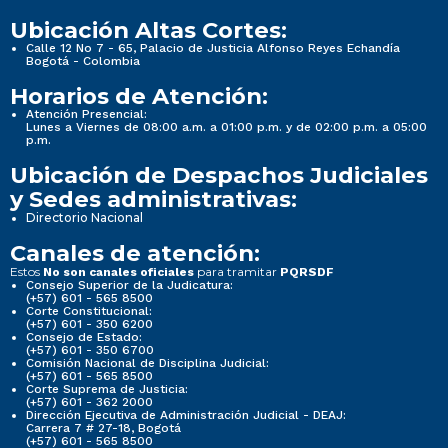
Ubicación Altas Cortes:
Calle 12 No 7 - 65, Palacio de Justicia Alfonso Reyes Echandía
Bogotá - Colombia
Horarios de Atención:
Atención Presencial:
Lunes a Viernes de 08:00 a.m. a 01:00 p.m. y de 02:00 p.m. a 05:00
p.m.
Ubicación de Despachos Judiciales
y Sedes administrativas:
Directorio Nacional
Canales de atención:
Estos
para tramitar
No son canales oficiales
PQRSDF
Consejo Superior de la Judicatura:
(+57) 601 - 565 8500
Corte Constitucional:
(+57) 601 - 350 6200
Consejo de Estado:
(+57) 601 - 350 6700
Comisión Nacional de Disciplina Judicial:
(+57) 601 - 565 8500
Corte Suprema de Justicia:
(+57) 601 - 362 2000
Dirección Ejecutiva de Administración Judicial - DEAJ:
Carrera 7 # 27-18, Bogotá
(+57) 601 - 565 8500