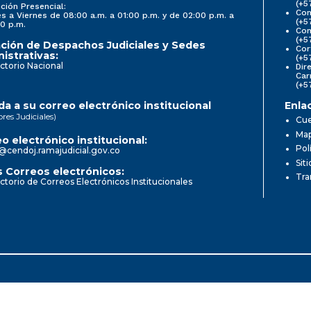
(+5
ción Presencial:
Con
s a Viernes de 08:00 a.m. a 01:00 p.m. y de 02:00 p.m. a
(+5
0 p.m.
Com
(+5
ción de Despachos Judiciales y Sedes
Cor
istrativas:
(+5
ctorio Nacional
Dir
Car
(+5
a a su correo electrónico institucional
Enla
ores Judiciales)
Cue
Map
o electrónico institucional:
Pol
@cendoj.ramajudicial.gov.co
Sit
 Correos electrónicos:
Tra
ctorio de Correos Electrónicos Institucionales