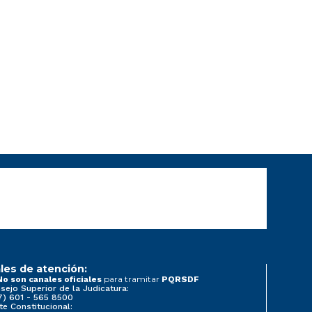
les de atención:
para tramitar
No son canales oficiales
PQRSDF
sejo Superior de la Judicatura:
7) 601 - 565 8500
te Constitucional: