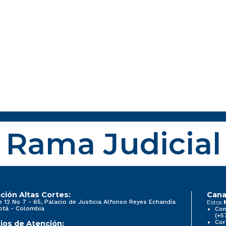
Rama Judicial
ción Altas Cortes:
Cana
e 12 No 7 - 65, Palacio de Justicia Alfonso Reyes Echandía
Estos
otá - Colombia
Con
(+5
Cor
ios de Atención: