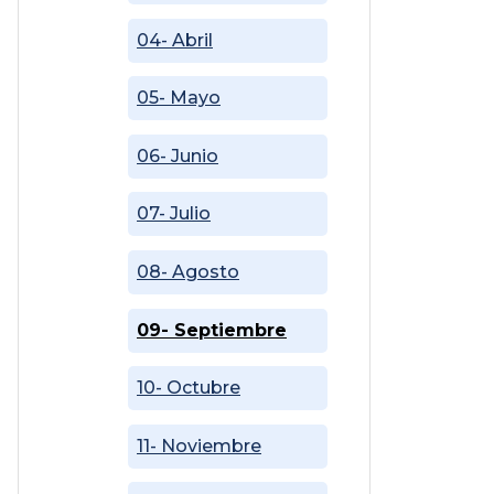
04- Abril
05- Mayo
06- Junio
07- Julio
08- Agosto
09- Septiembre
10- Octubre
11- Noviembre