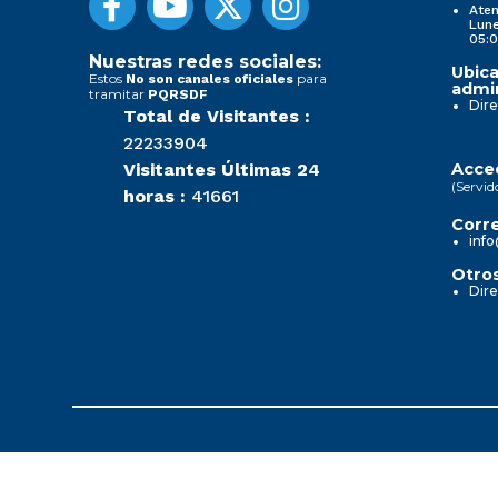
Aten
Lune
05:0
Nuestras redes sociales:
Ubica
Estos
para
No son canales oficiales
admin
tramitar
PQRSDF
Dire
Total de Visitantes :
22233904
Visitantes Últimas 24
Acced
(Servid
horas :
41661
Corre
info
Otros
Dire