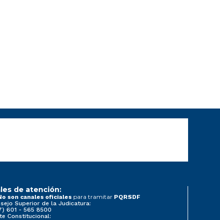
les de atención:
para tramitar
No son canales oficiales
PQRSDF
sejo Superior de la Judicatura:
7) 601 - 565 8500
te Constitucional: