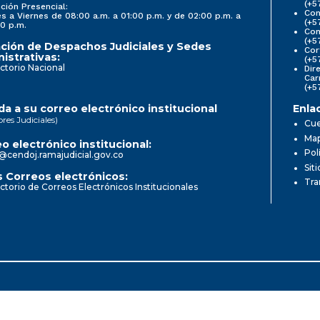
(+5
ción Presencial:
Con
s a Viernes de 08:00 a.m. a 01:00 p.m. y de 02:00 p.m. a
(+5
0 p.m.
Com
(+5
ción de Despachos Judiciales y Sedes
Cor
istrativas:
(+5
ctorio Nacional
Dir
Car
(+5
a a su correo electrónico institucional
Enla
ores Judiciales)
Cue
Map
o electrónico institucional:
Pol
@cendoj.ramajudicial.gov.co
Sit
 Correos electrónicos:
Tra
ctorio de Correos Electrónicos Institucionales