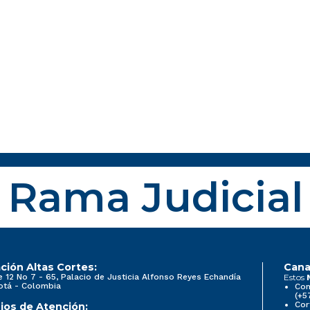
Rama Judicial
ción Altas Cortes:
Cana
e 12 No 7 - 65, Palacio de Justicia Alfonso Reyes Echandía
Estos
otá - Colombia
Con
(+5
Cor
ios de Atención: