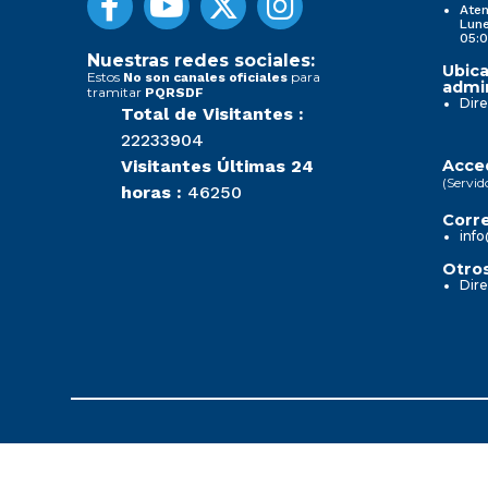
Aten
Lune
05:0
Nuestras redes sociales:
Ubica
Estos
para
No son canales oficiales
admin
tramitar
PQRSDF
Dire
Total de Visitantes :
22233904
Visitantes Últimas 24
Acced
(Servid
horas :
46250
Corre
info
Otros
Dire