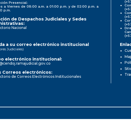
(+5
ción Presencial:
Con
s a Viernes de 08:00 a.m. a 01:00 p.m. y de 02:00 p.m. a
(+5
0 p.m.
Com
(+5
ción de Despachos Judiciales y Sedes
Cor
istrativas:
(+5
ctorio Nacional
Dir
Car
(+5
a a su correo electrónico institucional
Enla
ores Judiciales)
Cue
Map
o electrónico institucional:
Pol
@cendoj.ramajudicial.gov.co
Sit
 Correos electrónicos:
Tra
ctorio de Correos Electrónicos Institucionales