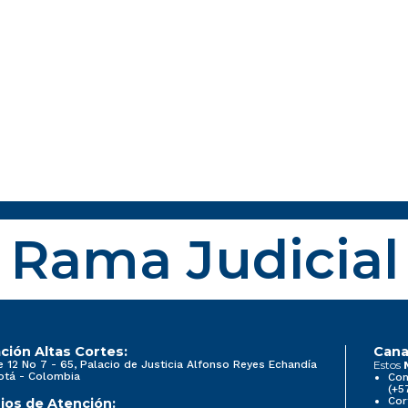
Rama Judicial
ción Altas Cortes:
Cana
e 12 No 7 - 65, Palacio de Justicia Alfonso Reyes Echandía
Estos
otá - Colombia
Con
(+5
Cor
ios de Atención: