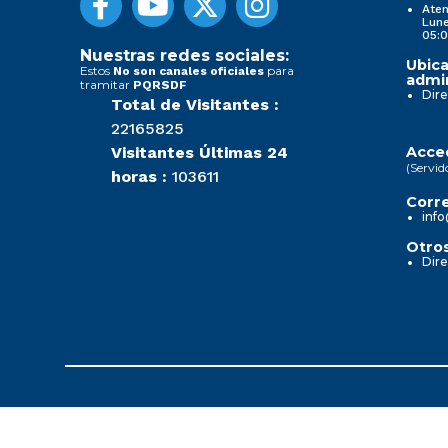
Aten
Lune
05:0
Nuestras redes sociales:
Ubica
Estos
para
No son canales oficiales
admin
tramitar
PQRSDF
Dire
Total de Visitantes :
22165825
Visitantes Últimas 24
Acced
(Servid
horas :
103611
Corre
info
Otros
Dire