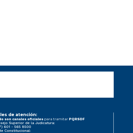
les de atención:
para tramitar
No son canales oficiales
PQRSDF
sejo Superior de la Judicatura:
7) 601 - 565 8500
te Constitucional: