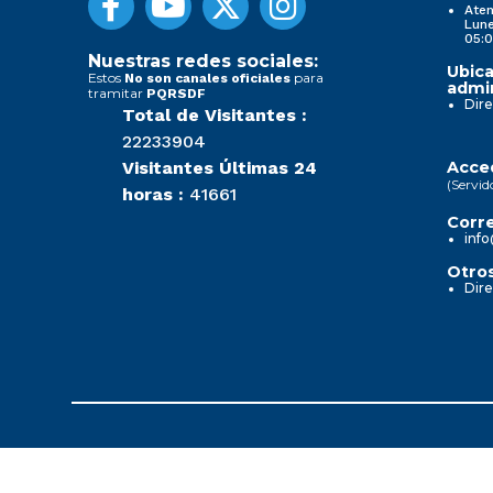
Aten
Lune
05:0
Nuestras redes sociales:
Ubica
Estos
para
No son canales oficiales
admin
tramitar
PQRSDF
Dire
Total de Visitantes :
22233904
Visitantes Últimas 24
Acced
(Servid
horas :
41661
Corre
info
Otros
Dire