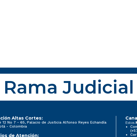
Rama Judicial
ción Altas Cortes:
Cana
e 12 No 7 - 65, Palacio de Justicia Alfonso Reyes Echandía
Estos
otá - Colombia
Con
(+5
Cor
ios de Atención: