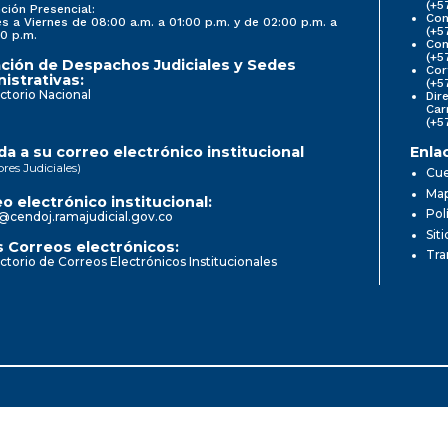
(+5
ción Presencial:
Con
s a Viernes de 08:00 a.m. a 01:00 p.m. y de 02:00 p.m. a
(+5
0 p.m.
Com
(+5
ción de Despachos Judiciales y Sedes
Cor
istrativas:
(+5
ctorio Nacional
Dir
Car
(+5
a a su correo electrónico institucional
Enla
ores Judiciales)
Cue
Map
o electrónico institucional:
Pol
@cendoj.ramajudicial.gov.co
Sit
 Correos electrónicos:
Tra
ctorio de Correos Electrónicos Institucionales