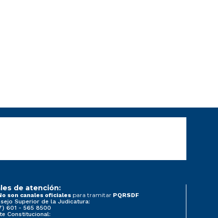
les de atención:
para tramitar
No son canales oficiales
PQRSDF
sejo Superior de la Judicatura:
7) 601 - 565 8500
te Constitucional: