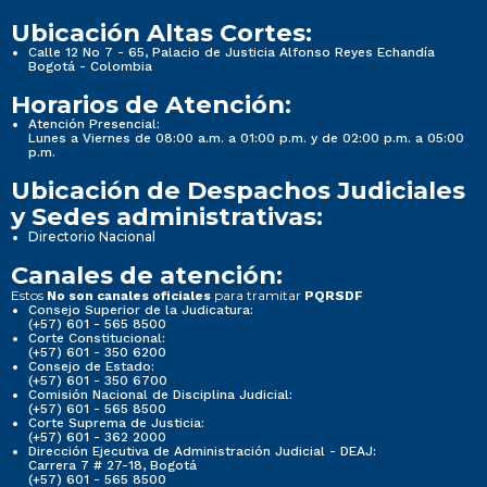
Ubicación Altas Cortes:
Calle 12 No 7 - 65, Palacio de Justicia Alfonso Reyes Echandía
Bogotá - Colombia
Horarios de Atención:
Atención Presencial:
Lunes a Viernes de 08:00 a.m. a 01:00 p.m. y de 02:00 p.m. a 05:00
p.m.
Ubicación de Despachos Judiciales
y Sedes administrativas:
Directorio Nacional
Canales de atención:
Estos
para tramitar
No son canales oficiales
PQRSDF
Consejo Superior de la Judicatura:
(+57) 601 - 565 8500
Corte Constitucional:
(+57) 601 - 350 6200
Consejo de Estado:
(+57) 601 - 350 6700
Comisión Nacional de Disciplina Judicial:
(+57) 601 - 565 8500
Corte Suprema de Justicia:
(+57) 601 - 362 2000
Dirección Ejecutiva de Administración Judicial - DEAJ:
Carrera 7 # 27-18, Bogotá
(+57) 601 - 565 8500