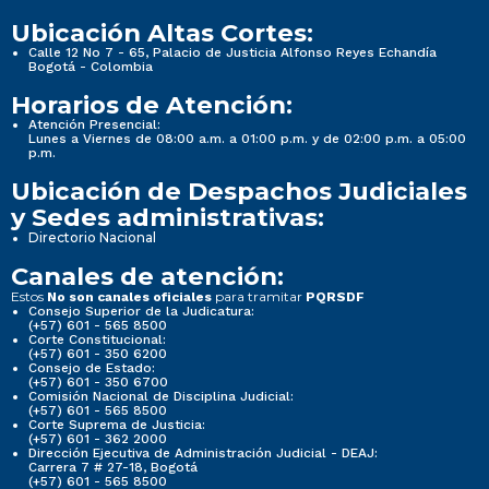
Ubicación Altas Cortes:
Calle 12 No 7 - 65, Palacio de Justicia Alfonso Reyes Echandía
Bogotá - Colombia
Horarios de Atención:
Atención Presencial:
Lunes a Viernes de 08:00 a.m. a 01:00 p.m. y de 02:00 p.m. a 05:00
p.m.
Ubicación de Despachos Judiciales
y Sedes administrativas:
Directorio Nacional
Canales de atención:
Estos
para tramitar
No son canales oficiales
PQRSDF
Consejo Superior de la Judicatura:
(+57) 601 - 565 8500
Corte Constitucional:
(+57) 601 - 350 6200
Consejo de Estado:
(+57) 601 - 350 6700
Comisión Nacional de Disciplina Judicial:
(+57) 601 - 565 8500
Corte Suprema de Justicia:
(+57) 601 - 362 2000
Dirección Ejecutiva de Administración Judicial - DEAJ:
Carrera 7 # 27-18, Bogotá
(+57) 601 - 565 8500