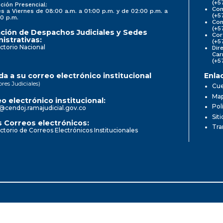
(+5
ción Presencial:
Con
s a Viernes de 08:00 a.m. a 01:00 p.m. y de 02:00 p.m. a
(+5
0 p.m.
Com
(+5
ción de Despachos Judiciales y Sedes
Cor
istrativas:
(+5
ctorio Nacional
Dir
Car
(+5
a a su correo electrónico institucional
Enla
ores Judiciales)
Cue
Map
o electrónico institucional:
Pol
@cendoj.ramajudicial.gov.co
Sit
 Correos electrónicos:
Tra
ctorio de Correos Electrónicos Institucionales