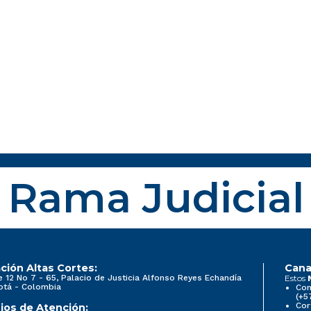
Rama Judicial
ción Altas Cortes:
Cana
e 12 No 7 - 65, Palacio de Justicia Alfonso Reyes Echandía
Estos
otá - Colombia
Con
(+5
Cor
ios de Atención: