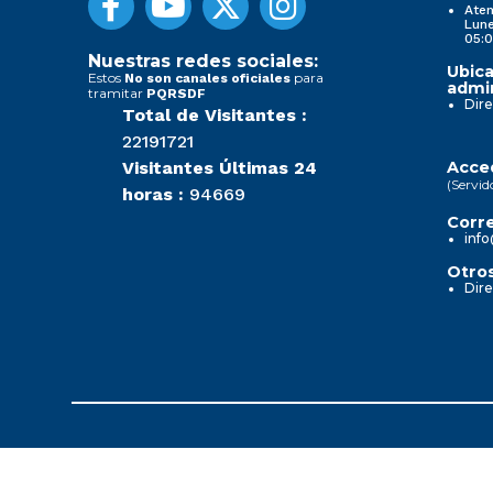
Aten
Lune
05:0
Nuestras redes sociales:
Ubica
Estos
para
No son canales oficiales
admin
tramitar
PQRSDF
Dire
Total de Visitantes :
22191721
Visitantes Últimas 24
Acced
(Servid
horas :
94669
Corre
info
Otros
Dire