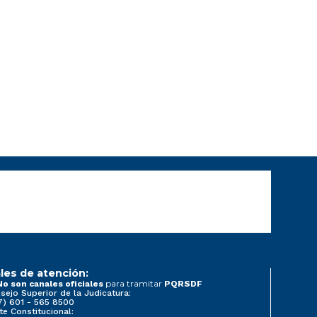
les de atención:
para tramitar
No son canales oficiales
PQRSDF
sejo Superior de la Judicatura:
7) 601 - 565 8500
te Constitucional: