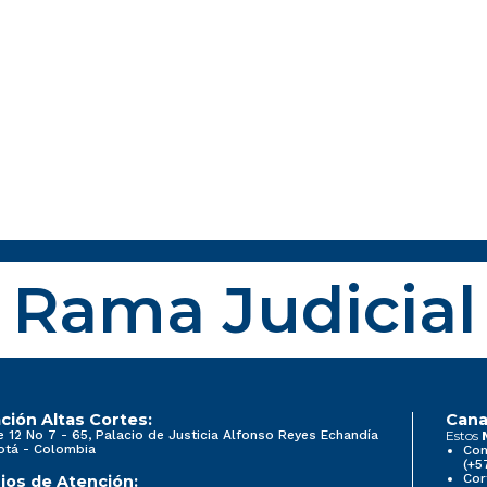
Rama Judicial
ción Altas Cortes:
Cana
e 12 No 7 - 65, Palacio de Justicia Alfonso Reyes Echandía
Estos
otá - Colombia
Con
(+5
Cor
ios de Atención: