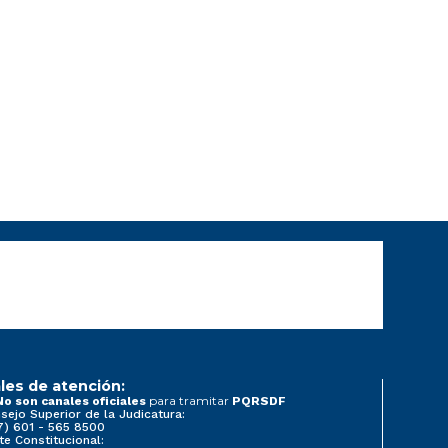
les de atención:
para tramitar
No son canales oficiales
PQRSDF
sejo Superior de la Judicatura:
7) 601 - 565 8500
te Constitucional: