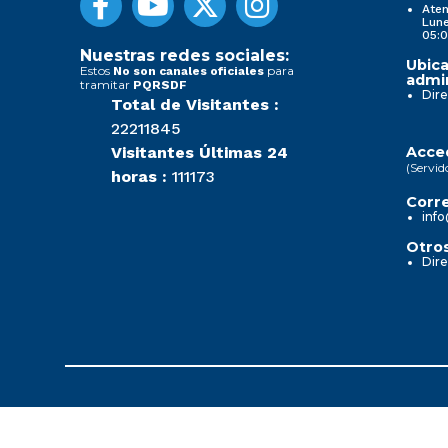
Aten
Lune
05:0
Nuestras redes sociales:
Ubica
Estos
para
No son canales oficiales
admin
tramitar
PQRSDF
Dire
Total de Visitantes :
22211845
Visitantes Últimas 24
Acced
(Servid
horas :
111173
Corre
info
Otros
Dire