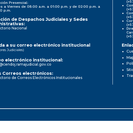
(+5
ción Presencial:
Con
s a Viernes de 08:00 a.m. a 01:00 p.m. y de 02:00 p.m. a
(+5
0 p.m.
Com
(+5
ción de Despachos Judiciales y Sedes
Cor
istrativas:
(+5
ctorio Nacional
Dir
Car
(+5
a a su correo electrónico institucional
Enla
ores Judiciales)
Cue
Map
o electrónico institucional:
Pol
@cendoj.ramajudicial.gov.co
Sit
 Correos electrónicos:
Tra
ctorio de Correos Electrónicos Institucionales