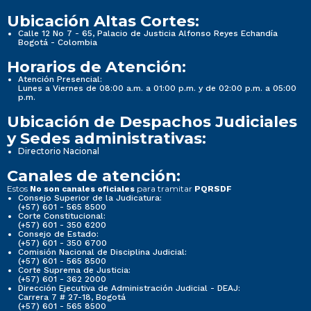
Ubicación Altas Cortes:
Calle 12 No 7 - 65, Palacio de Justicia Alfonso Reyes Echandía
Bogotá - Colombia
Horarios de Atención:
Atención Presencial:
Lunes a Viernes de 08:00 a.m. a 01:00 p.m. y de 02:00 p.m. a 05:00
p.m.
Ubicación de Despachos Judiciales
y Sedes administrativas:
Directorio Nacional
Canales de atención:
Estos
para tramitar
No son canales oficiales
PQRSDF
Consejo Superior de la Judicatura:
(+57) 601 - 565 8500
Corte Constitucional:
(+57) 601 - 350 6200
Consejo de Estado:
(+57) 601 - 350 6700
Comisión Nacional de Disciplina Judicial:
(+57) 601 - 565 8500
Corte Suprema de Justicia:
(+57) 601 - 362 2000
Dirección Ejecutiva de Administración Judicial - DEAJ:
Carrera 7 # 27-18, Bogotá
(+57) 601 - 565 8500