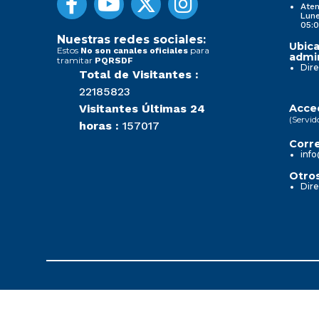
Aten
Lune
05:0
Nuestras redes sociales:
Ubica
Estos
para
No son canales oficiales
admin
tramitar
PQRSDF
Dire
Total de Visitantes :
22185823
Visitantes Últimas 24
Acced
(Servid
horas :
157017
Corre
info
Otros
Dire