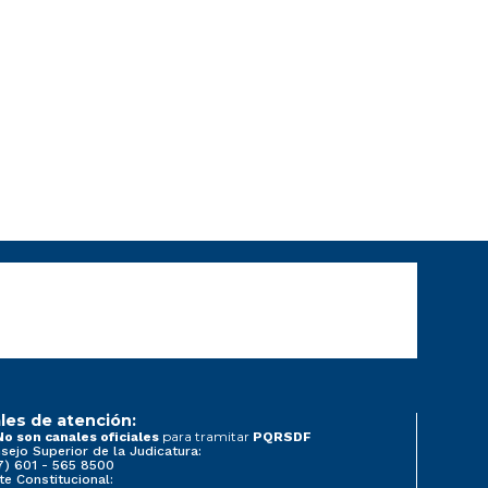
les de atención:
para tramitar
No son canales oficiales
PQRSDF
sejo Superior de la Judicatura:
7) 601 - 565 8500
te Constitucional: