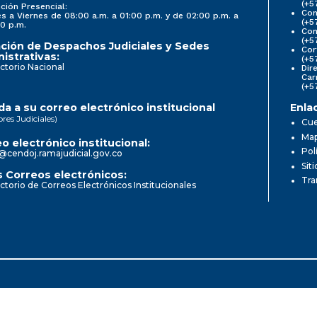
(+5
ción Presencial:
Con
s a Viernes de 08:00 a.m. a 01:00 p.m. y de 02:00 p.m. a
(+5
0 p.m.
Com
(+5
ción de Despachos Judiciales y Sedes
Cor
istrativas:
(+5
ctorio Nacional
Dir
Car
(+5
a a su correo electrónico institucional
Enla
ores Judiciales)
Cue
Map
o electrónico institucional:
Pol
@cendoj.ramajudicial.gov.co
Sit
 Correos electrónicos:
Tra
ctorio de Correos Electrónicos Institucionales