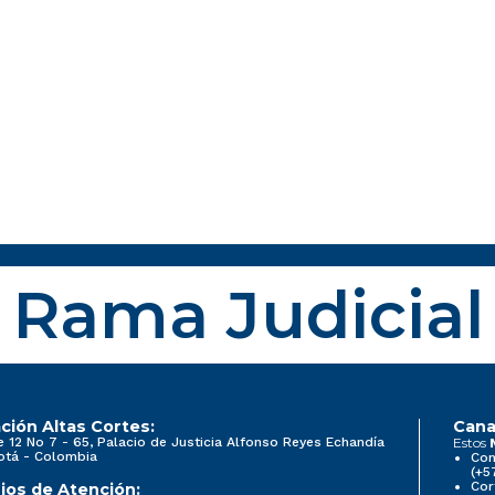
Rama Judicial
ción Altas Cortes:
Cana
e 12 No 7 - 65, Palacio de Justicia Alfonso Reyes Echandía
Estos
otá - Colombia
Con
(+5
Cor
ios de Atención: