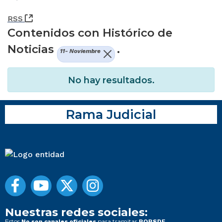
(Abre una nueva ventana)
RSS
Contenidos con Histórico de
Noticias
.
11- Noviembre
No hay resultados.
Rama Judicial
Nuestras redes sociales:
Estos
para tramitar
No son canales oficiales
PQRSDF