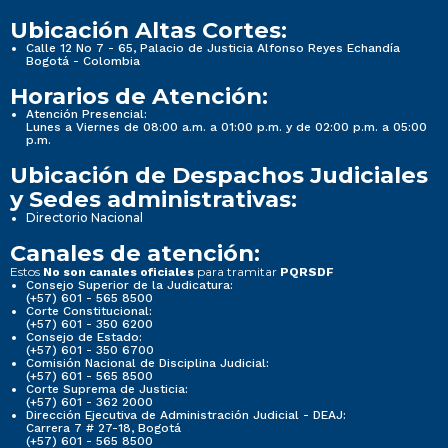
Ubicación Altas Cortes:
Calle 12 No 7 - 65, Palacio de Justicia Alfonso Reyes Echandía
Bogotá - Colombia
Horarios de Atención:
Atención Presencial:
Lunes a Viernes de 08:00 a.m. a 01:00 p.m. y de 02:00 p.m. a 05:00
p.m.
Ubicación de Despachos Judiciales
y Sedes administrativas:
Directorio Nacional
Canales de atención:
Estos
para tramitar
No son canales oficiales
PQRSDF
Consejo Superior de la Judicatura:
(+57) 601 - 565 8500
Corte Constitucional:
(+57) 601 - 350 6200
Consejo de Estado:
(+57) 601 - 350 6700
Comisión Nacional de Disciplina Judicial:
(+57) 601 - 565 8500
Corte Suprema de Justicia:
(+57) 601 - 362 2000
Dirección Ejecutiva de Administración Judicial - DEAJ:
Carrera 7 # 27-18, Bogotá
(+57) 601 - 565 8500