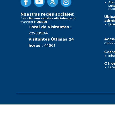
Aten
Lune
05:0
Nuestras redes sociales:
Ubica
Estos
para
No son canales oficiales
admin
tramitar
PQRSDF
Dire
Total de Visitantes :
22233904
Visitantes Últimas 24
Acced
(Servid
horas :
41661
Corre
info
Otros
Dire