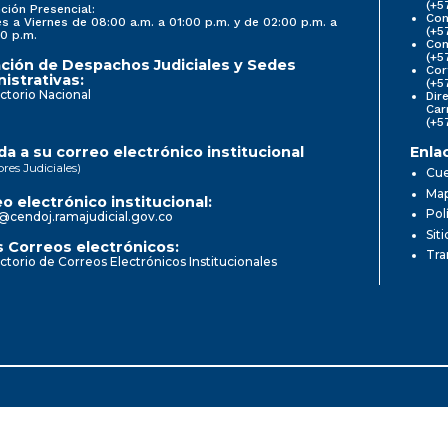
(+5
ción Presencial:
Con
s a Viernes de 08:00 a.m. a 01:00 p.m. y de 02:00 p.m. a
(+5
0 p.m.
Com
(+5
ción de Despachos Judiciales y Sedes
Cor
istrativas:
(+5
ctorio Nacional
Dir
Car
(+5
a a su correo electrónico institucional
Enla
ores Judiciales)
Cue
Map
o electrónico institucional:
Pol
@cendoj.ramajudicial.gov.co
Sit
 Correos electrónicos:
Tra
ctorio de Correos Electrónicos Institucionales