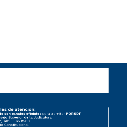
les de atención:
para tramitar
No son canales oficiales
PQRSDF
sejo Superior de la Judicatura:
7) 601 - 565 8500
te Constitucional: