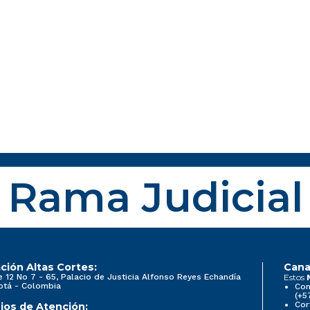
Rama Judicial
ción Altas Cortes:
Cana
e 12 No 7 - 65, Palacio de Justicia Alfonso Reyes Echandía
Estos
otá - Colombia
Con
(+5
Cor
ios de Atención: