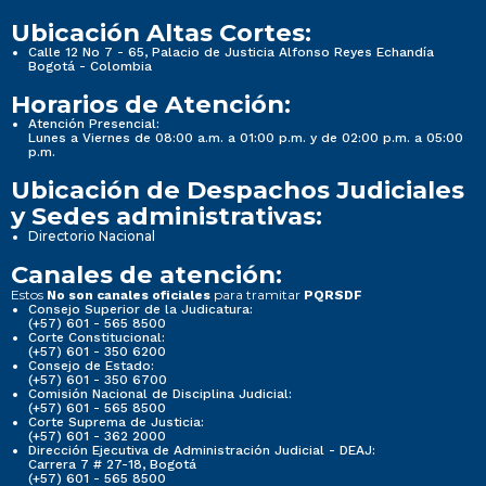
Ubicación Altas Cortes:
Calle 12 No 7 - 65, Palacio de Justicia Alfonso Reyes Echandía
Bogotá - Colombia
Horarios de Atención:
Atención Presencial:
Lunes a Viernes de 08:00 a.m. a 01:00 p.m. y de 02:00 p.m. a 05:00
p.m.
Ubicación de Despachos Judiciales
y Sedes administrativas:
Directorio Nacional
Canales de atención:
Estos
para tramitar
No son canales oficiales
PQRSDF
Consejo Superior de la Judicatura:
(+57) 601 - 565 8500
Corte Constitucional:
(+57) 601 - 350 6200
Consejo de Estado:
(+57) 601 - 350 6700
Comisión Nacional de Disciplina Judicial:
(+57) 601 - 565 8500
Corte Suprema de Justicia:
(+57) 601 - 362 2000
Dirección Ejecutiva de Administración Judicial - DEAJ:
Carrera 7 # 27-18, Bogotá
(+57) 601 - 565 8500