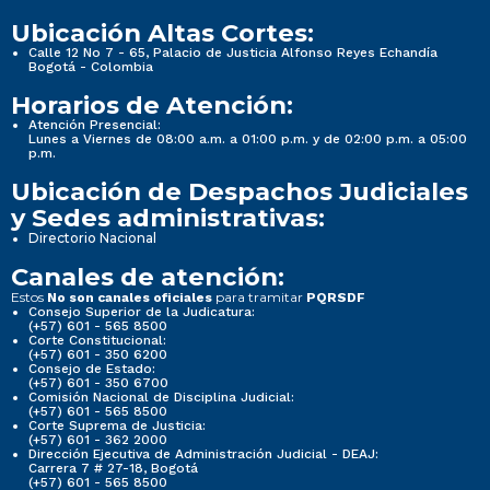
Ubicación Altas Cortes:
Calle 12 No 7 - 65, Palacio de Justicia Alfonso Reyes Echandía
Bogotá - Colombia
Horarios de Atención:
Atención Presencial:
Lunes a Viernes de 08:00 a.m. a 01:00 p.m. y de 02:00 p.m. a 05:00
p.m.
Ubicación de Despachos Judiciales
y Sedes administrativas:
Directorio Nacional
Canales de atención:
Estos
para tramitar
No son canales oficiales
PQRSDF
Consejo Superior de la Judicatura:
(+57) 601 - 565 8500
Corte Constitucional:
(+57) 601 - 350 6200
Consejo de Estado:
(+57) 601 - 350 6700
Comisión Nacional de Disciplina Judicial:
(+57) 601 - 565 8500
Corte Suprema de Justicia:
(+57) 601 - 362 2000
Dirección Ejecutiva de Administración Judicial - DEAJ:
Carrera 7 # 27-18, Bogotá
(+57) 601 - 565 8500