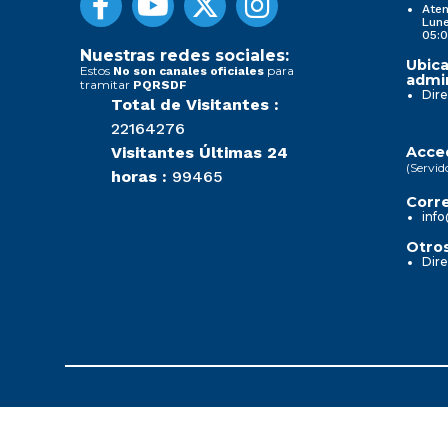
Aten
Lune
05:0
Nuestras redes sociales:
Ubica
Estos
para
No son canales oficiales
admin
tramitar
PQRSDF
Dire
Total de Visitantes :
22164276
Visitantes Últimas 24
Acced
(Servid
horas :
99465
Corre
info
Otros
Dire