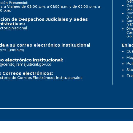
(+5
ción Presencial:
Con
s a Viernes de 08:00 a.m. a 01:00 p.m. y de 02:00 p.m. a
(+5
0 p.m.
Com
(+5
ción de Despachos Judiciales y Sedes
Cor
istrativas:
(+5
ctorio Nacional
Dir
Car
(+5
a a su correo electrónico institucional
Enla
ores Judiciales)
Cue
Map
o electrónico institucional:
Pol
@cendoj.ramajudicial.gov.co
Sit
 Correos electrónicos:
Tra
ctorio de Correos Electrónicos Institucionales