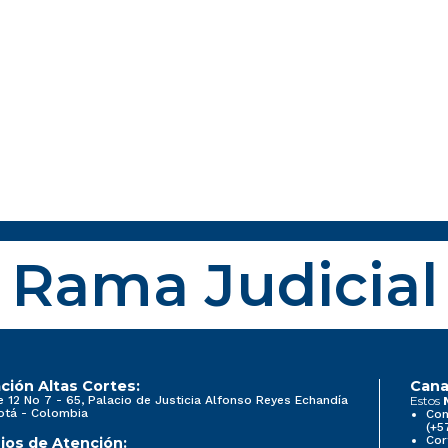
Rama Judicial
ción Altas Cortes:
Cana
e 12 No 7 - 65, Palacio de Justicia Alfonso Reyes Echandía
Estos
otá - Colombia
Con
(+5
Cor
ios de Atención: