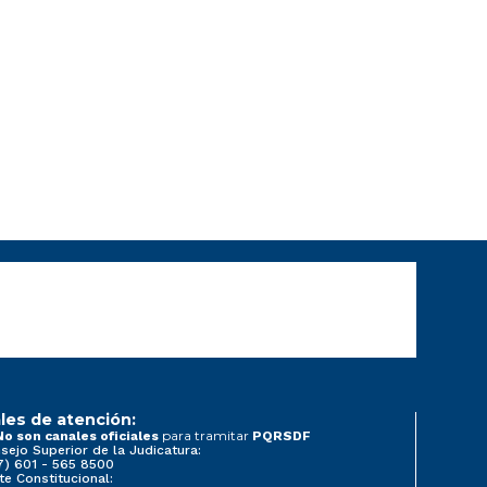
les de atención:
para tramitar
No son canales oficiales
PQRSDF
sejo Superior de la Judicatura:
7) 601 - 565 8500
te Constitucional: