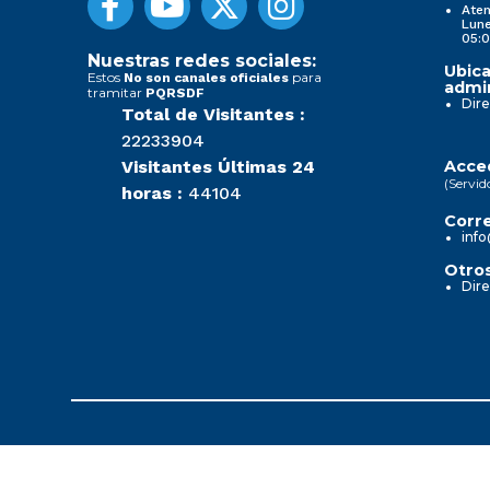
Aten
Lune
05:0
Nuestras redes sociales:
Ubica
Estos
para
No son canales oficiales
admin
tramitar
PQRSDF
Dire
Total de Visitantes :
22233904
Visitantes Últimas 24
Acced
(Servid
horas :
44104
Corre
info
Otros
Dire