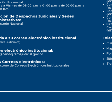
(+5
ción Presencial:
Con
s a Viernes de 08:00 a.m. a 01:00 p.m. y de 02:00 p.m. a
(+5
0 p.m.
Com
(+5
ción de Despachos Judiciales y Sedes
Cor
istrativas:
(+5
ctorio Nacional
Dir
Car
(+5
a a su correo electrónico institucional
Enla
ores Judiciales)
Cue
Map
o electrónico institucional:
Pol
@cendoj.ramajudicial.gov.co
Sit
 Correos electrónicos:
Tra
ctorio de Correos Electrónicos Institucionales