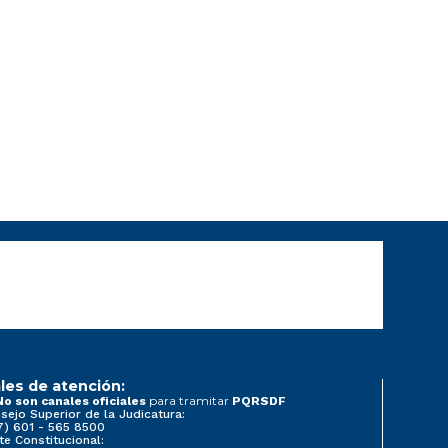
les de atención:
para tramitar
No son canales oficiales
PQRSDF
sejo Superior de la Judicatura:
7) 601 - 565 8500
te Constitucional: