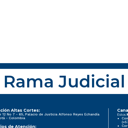
Rama Judicial
ción Altas Cortes:
Cana
e 12 No 7 - 65, Palacio de Justicia Alfonso Reyes Echandía
Estos
otá - Colombia
Con
(+5
Cor
ios de Atención: