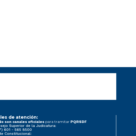
les de atención:
para tramitar
No son canales oficiales
PQRSDF
sejo Superior de la Judicatura:
7) 601 - 565 8500
te Constitucional: