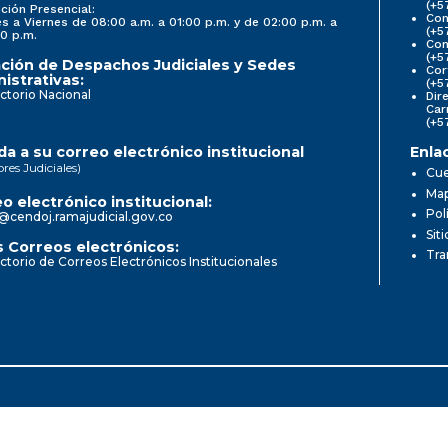
(+5
ción Presencial:
Con
s a Viernes de 08:00 a.m. a 01:00 p.m. y de 02:00 p.m. a
(+5
0 p.m.
Com
(+5
ción de Despachos Judiciales y Sedes
Cor
istrativas:
(+5
ctorio Nacional
Dir
Car
(+5
a a su correo electrónico institucional
Enla
ores Judiciales)
Cue
Map
o electrónico institucional:
Pol
@cendoj.ramajudicial.gov.co
Sit
 Correos electrónicos:
Tra
ctorio de Correos Electrónicos Institucionales