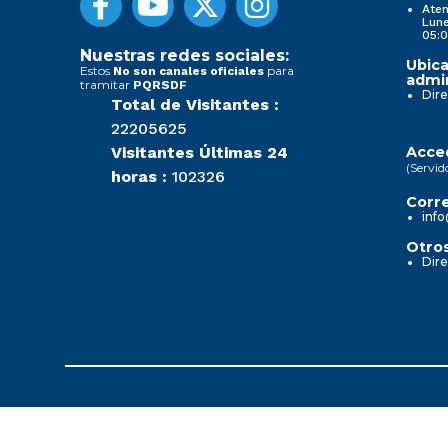
Aten
Lune
05:0
Nuestras redes sociales:
Ubica
Estos
para
No son canales oficiales
admin
tramitar
PQRSDF
Dire
Total de Visitantes :
22205625
Visitantes Últimas 24
Acced
(Servid
horas :
102326
Corre
info
Otros
Dire