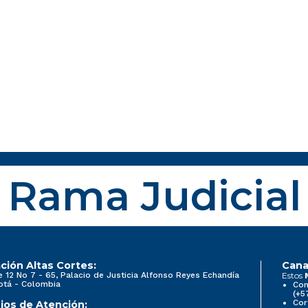
Rama Judicial
ción Altas Cortes:
Cana
e 12 No 7 - 65, Palacio de Justicia Alfonso Reyes Echandía
Estos
otá - Colombia
Con
(+5
Cor
ios de Atención: