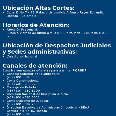
Ubicación Altas Cortes:
Calle 12 No 7 - 65, Palacio de Justicia Alfonso Reyes Echandía
Bogotá - Colombia
Horarios de Atención:
Atención Presencial:
Lunes a Viernes de 08:00 a.m. a 01:00 p.m. y de 02:00 p.m. a 05:00
p.m.
Ubicación de Despachos Judiciales
y Sedes administrativas:
Directorio Nacional
Canales de atención:
Estos
para tramitar
No son canales oficiales
PQRSDF
Consejo Superior de la Judicatura:
(+57) 601 - 565 8500
Corte Constitucional:
(+57) 601 - 350 6200
Consejo de Estado:
(+57) 601 - 350 6700
Comisión Nacional de Disciplina Judicial:
(+57) 601 - 565 8500
Corte Suprema de Justicia:
(+57) 601 - 362 2000
Dirección Ejecutiva de Administración Judicial - DEAJ:
Carrera 7 # 27-18, Bogotá
(+57) 601 - 565 8500