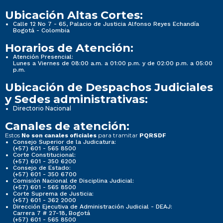
Ubicación Altas Cortes:
Calle 12 No 7 - 65, Palacio de Justicia Alfonso Reyes Echandía
Bogotá - Colombia
Horarios de Atención:
Atención Presencial:
Lunes a Viernes de 08:00 a.m. a 01:00 p.m. y de 02:00 p.m. a 05:00
p.m.
Ubicación de Despachos Judiciales
y Sedes administrativas:
Directorio Nacional
Canales de atención:
Estos
para tramitar
No son canales oficiales
PQRSDF
Consejo Superior de la Judicatura:
(+57) 601 - 565 8500
Corte Constitucional:
(+57) 601 - 350 6200
Consejo de Estado:
(+57) 601 - 350 6700
Comisión Nacional de Disciplina Judicial:
(+57) 601 - 565 8500
Corte Suprema de Justicia:
(+57) 601 - 362 2000
Dirección Ejecutiva de Administración Judicial - DEAJ:
Carrera 7 # 27-18, Bogotá
(+57) 601 - 565 8500