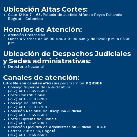
Ubicación Altas Cortes:
Calle 12 No 7 - 65, Palacio de Justicia Alfonso Reyes Echandía
Bogotá - Colombia
Horarios de Atención:
Atención Presencial:
Lunes a Viernes de 08:00 a.m. a 01:00 p.m. y de 02:00 p.m. a 05:00
p.m.
Ubicación de Despachos Judiciales
y Sedes administrativas:
Directorio Nacional
Canales de atención:
Estos
para tramitar
No son canales oficiales
PQRSDF
Consejo Superior de la Judicatura:
(+57) 601 - 565 8500
Corte Constitucional:
(+57) 601 - 350 6200
Consejo de Estado:
(+57) 601 - 350 6700
Comisión Nacional de Disciplina Judicial:
(+57) 601 - 565 8500
Corte Suprema de Justicia:
(+57) 601 - 362 2000
Dirección Ejecutiva de Administración Judicial - DEAJ:
Carrera 7 # 27-18, Bogotá
(+57) 601 - 565 8500