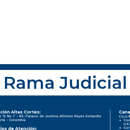
Rama Judicial
ción Altas Cortes:
Cana
e 12 No 7 - 65, Palacio de Justicia Alfonso Reyes Echandía
Estos
otá - Colombia
Con
(+5
Cor
ios de Atención: