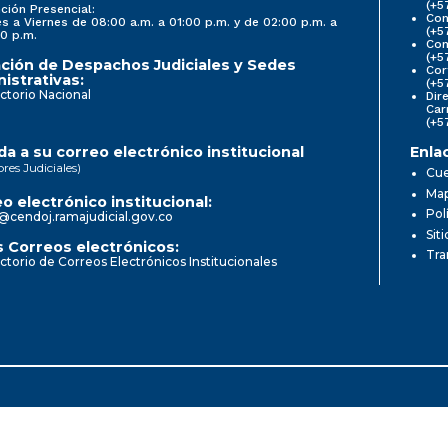
(+5
ción Presencial:
Con
s a Viernes de 08:00 a.m. a 01:00 p.m. y de 02:00 p.m. a
(+5
0 p.m.
Com
(+5
ción de Despachos Judiciales y Sedes
Cor
istrativas:
(+5
ctorio Nacional
Dir
Car
(+5
a a su correo electrónico institucional
Enla
ores Judiciales)
Cue
Map
o electrónico institucional:
Pol
@cendoj.ramajudicial.gov.co
Sit
 Correos electrónicos:
Tra
ctorio de Correos Electrónicos Institucionales