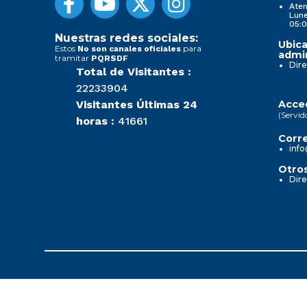
Aten
Lune
05:0
Nuestras redes sociales:
Ubica
Estos
para
No son canales oficiales
admin
tramitar
PQRSDF
Dire
Total de Visitantes :
22233904
Visitantes Últimas 24
Acced
(Servid
horas :
41661
Corre
info
Otros
Dire