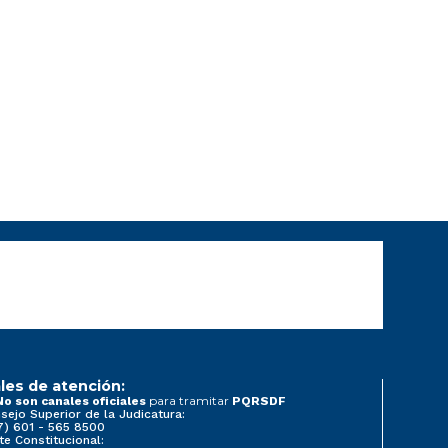
les de atención:
para tramitar
No son canales oficiales
PQRSDF
sejo Superior de la Judicatura:
7) 601 - 565 8500
te Constitucional: