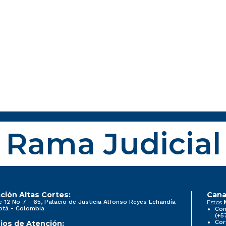
Rama Judicial
ción Altas Cortes:
Cana
e 12 No 7 - 65, Palacio de Justicia Alfonso Reyes Echandía
Estos
otá - Colombia
Con
(+5
Cor
ios de Atención: