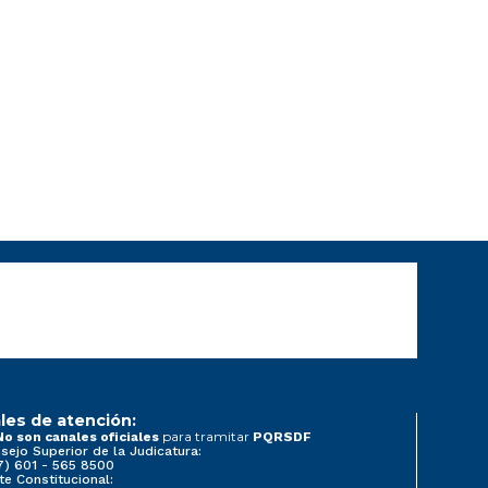
les de atención:
para tramitar
No son canales oficiales
PQRSDF
sejo Superior de la Judicatura:
7) 601 - 565 8500
te Constitucional: