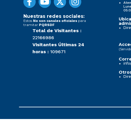
Aten
Lune
05:0
Nuestras redes sociales:
Ubica
Estos
para
No son canales oficiales
admin
tramitar
PQRSDF
Dire
Total de Visitantes :
22166986
Visitantes Últimas 24
Acced
(Servid
horas :
109671
Corre
info
Otros
Dire