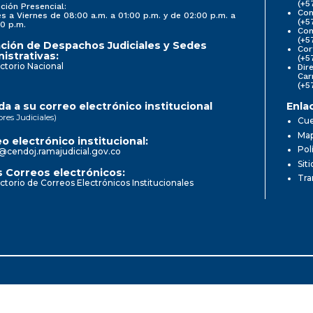
(+5
ción Presencial:
Con
s a Viernes de 08:00 a.m. a 01:00 p.m. y de 02:00 p.m. a
(+5
0 p.m.
Com
(+5
ción de Despachos Judiciales y Sedes
Cor
istrativas:
(+5
ctorio Nacional
Dir
Car
(+5
a a su correo electrónico institucional
Enla
ores Judiciales)
Cue
Map
o electrónico institucional:
Pol
@cendoj.ramajudicial.gov.co
Sit
 Correos electrónicos:
Tra
ctorio de Correos Electrónicos Institucionales