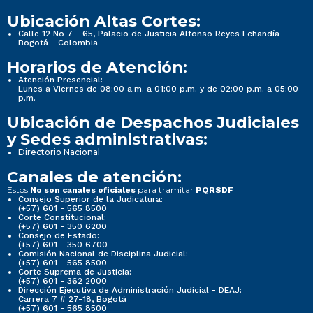
Ubicación Altas Cortes:
Calle 12 No 7 - 65, Palacio de Justicia Alfonso Reyes Echandía
Bogotá - Colombia
Horarios de Atención:
Atención Presencial:
Lunes a Viernes de 08:00 a.m. a 01:00 p.m. y de 02:00 p.m. a 05:00
p.m.
Ubicación de Despachos Judiciales
y Sedes administrativas:
Directorio Nacional
Canales de atención:
Estos
para tramitar
No son canales oficiales
PQRSDF
Consejo Superior de la Judicatura:
(+57) 601 - 565 8500
Corte Constitucional:
(+57) 601 - 350 6200
Consejo de Estado:
(+57) 601 - 350 6700
Comisión Nacional de Disciplina Judicial:
(+57) 601 - 565 8500
Corte Suprema de Justicia:
(+57) 601 - 362 2000
Dirección Ejecutiva de Administración Judicial - DEAJ:
Carrera 7 # 27-18, Bogotá
(+57) 601 - 565 8500