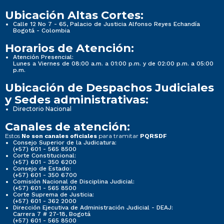
Ubicación Altas Cortes:
Calle 12 No 7 - 65, Palacio de Justicia Alfonso Reyes Echandía
Bogotá - Colombia
Horarios de Atención:
Atención Presencial:
Lunes a Viernes de 08:00 a.m. a 01:00 p.m. y de 02:00 p.m. a 05:00
p.m.
Ubicación de Despachos Judiciales
y Sedes administrativas:
Directorio Nacional
Canales de atención:
Estos
para tramitar
No son canales oficiales
PQRSDF
Consejo Superior de la Judicatura:
(+57) 601 - 565 8500
Corte Constitucional:
(+57) 601 - 350 6200
Consejo de Estado:
(+57) 601 - 350 6700
Comisión Nacional de Disciplina Judicial:
(+57) 601 - 565 8500
Corte Suprema de Justicia:
(+57) 601 - 362 2000
Dirección Ejecutiva de Administración Judicial - DEAJ:
Carrera 7 # 27-18, Bogotá
(+57) 601 - 565 8500