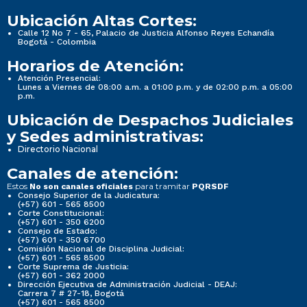
Ubicación Altas Cortes:
Calle 12 No 7 - 65, Palacio de Justicia Alfonso Reyes Echandía
Bogotá - Colombia
Horarios de Atención:
Atención Presencial:
Lunes a Viernes de 08:00 a.m. a 01:00 p.m. y de 02:00 p.m. a 05:00
p.m.
Ubicación de Despachos Judiciales
y Sedes administrativas:
Directorio Nacional
Canales de atención:
Estos
para tramitar
No son canales oficiales
PQRSDF
Consejo Superior de la Judicatura:
(+57) 601 - 565 8500
Corte Constitucional:
(+57) 601 - 350 6200
Consejo de Estado:
(+57) 601 - 350 6700
Comisión Nacional de Disciplina Judicial:
(+57) 601 - 565 8500
Corte Suprema de Justicia:
(+57) 601 - 362 2000
Dirección Ejecutiva de Administración Judicial - DEAJ:
Carrera 7 # 27-18, Bogotá
(+57) 601 - 565 8500