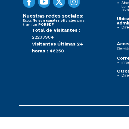
Aten
Lune
05:0
Nuestras redes sociales:
Ubica
Estos
para
No son canales oficiales
admin
tramitar
PQRSDF
Dire
Total de Visitantes :
22233904
Visitantes Últimas 24
Acced
(Servid
horas :
46250
Corre
info
Otros
Dire