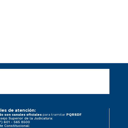
les de atención:
para tramitar
No son canales oficiales
PQRSDF
sejo Superior de la Judicatura:
7) 601 - 565 8500
te Constitucional: