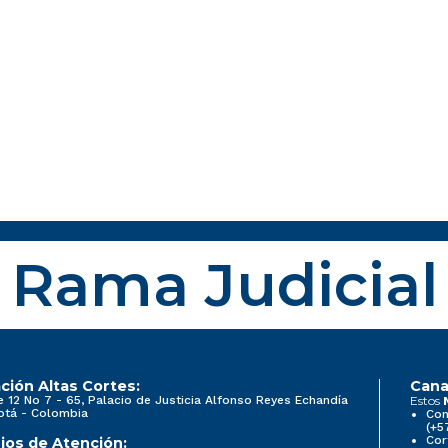
Rama Judicial
ción Altas Cortes:
Cana
e 12 No 7 - 65, Palacio de Justicia Alfonso Reyes Echandía
Estos
otá - Colombia
Con
(+5
Cor
ios de Atención: