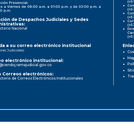
(+5
ción Presencial:
Con
s a Viernes de 08:00 a.m. a 01:00 p.m. y de 02:00 p.m. a
(+5
0 p.m.
Com
(+5
ción de Despachos Judiciales y Sedes
Cor
istrativas:
(+5
ctorio Nacional
Dir
Car
(+5
a a su correo electrónico institucional
Enla
ores Judiciales)
Cue
Map
o electrónico institucional:
Pol
@cendoj.ramajudicial.gov.co
Sit
 Correos electrónicos:
Tra
ctorio de Correos Electrónicos Institucionales