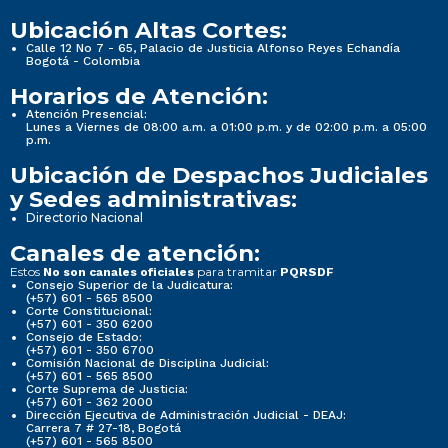
Ubicación Altas Cortes:
Calle 12 No 7 - 65, Palacio de Justicia Alfonso Reyes Echandía
Bogotá - Colombia
Horarios de Atención:
Atención Presencial:
Lunes a Viernes de 08:00 a.m. a 01:00 p.m. y de 02:00 p.m. a 05:00
p.m.
Ubicación de Despachos Judiciales
y Sedes administrativas:
Directorio Nacional
Canales de atención:
Estos
para tramitar
No son canales oficiales
PQRSDF
Consejo Superior de la Judicatura:
(+57) 601 - 565 8500
Corte Constitucional:
(+57) 601 - 350 6200
Consejo de Estado:
(+57) 601 - 350 6700
Comisión Nacional de Disciplina Judicial:
(+57) 601 - 565 8500
Corte Suprema de Justicia:
(+57) 601 - 362 2000
Dirección Ejecutiva de Administración Judicial - DEAJ:
Carrera 7 # 27-18, Bogotá
(+57) 601 - 565 8500