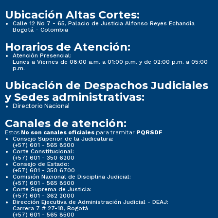
Ubicación Altas Cortes:
Calle 12 No 7 - 65, Palacio de Justicia Alfonso Reyes Echandía
Bogotá - Colombia
Horarios de Atención:
Atención Presencial:
Lunes a Viernes de 08:00 a.m. a 01:00 p.m. y de 02:00 p.m. a 05:00
p.m.
Ubicación de Despachos Judiciales
y Sedes administrativas:
Directorio Nacional
Canales de atención:
Estos
para tramitar
No son canales oficiales
PQRSDF
Consejo Superior de la Judicatura:
(+57) 601 - 565 8500
Corte Constitucional:
(+57) 601 - 350 6200
Consejo de Estado:
(+57) 601 - 350 6700
Comisión Nacional de Disciplina Judicial:
(+57) 601 - 565 8500
Corte Suprema de Justicia:
(+57) 601 - 362 2000
Dirección Ejecutiva de Administración Judicial - DEAJ:
Carrera 7 # 27-18, Bogotá
(+57) 601 - 565 8500