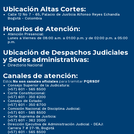
Ubicación Altas Cortes:
Calle 12 No 7 - 65, Palacio de Justicia Alfonso Reyes Echandía
Bogotá - Colombia
Horarios de Atención:
Atención Presencial:
Lunes a Viernes de 08:00 a.m. a 01:00 p.m. y de 02:00 p.m. a 05:00
p.m.
Ubicación de Despachos Judiciales
y Sedes administrativas:
Directorio Nacional
Canales de atención:
Estos
para tramitar
No son canales oficiales
PQRSDF
Consejo Superior de la Judicatura:
(+57) 601 - 565 8500
Corte Constitucional:
(+57) 601 - 350 6200
Consejo de Estado:
(+57) 601 - 350 6700
Comisión Nacional de Disciplina Judicial:
(+57) 601 - 565 8500
Corte Suprema de Justicia:
(+57) 601 - 362 2000
Dirección Ejecutiva de Administración Judicial - DEAJ:
Carrera 7 # 27-18, Bogotá
(+57) 601 - 565 8500