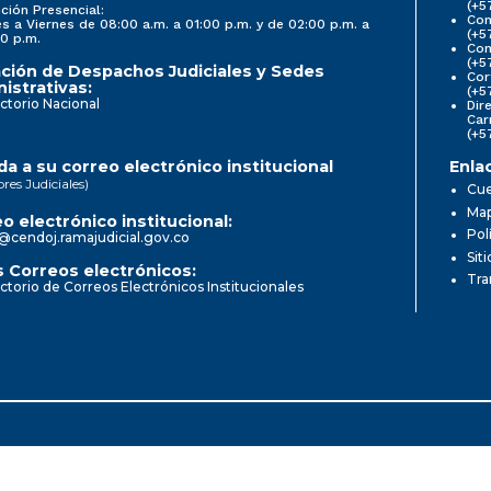
(+5
ción Presencial:
Con
s a Viernes de 08:00 a.m. a 01:00 p.m. y de 02:00 p.m. a
(+5
0 p.m.
Com
(+5
ción de Despachos Judiciales y Sedes
Cor
istrativas:
(+5
ctorio Nacional
Dir
Car
(+5
a a su correo electrónico institucional
Enla
ores Judiciales)
Cue
Map
o electrónico institucional:
Pol
@cendoj.ramajudicial.gov.co
Sit
 Correos electrónicos:
Tra
ctorio de Correos Electrónicos Institucionales