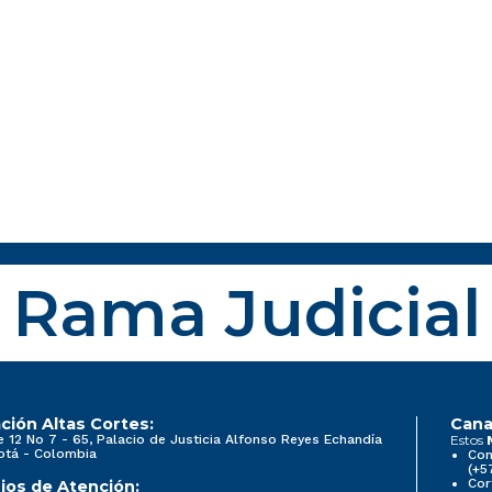
Rama Judicial
ción Altas Cortes:
Cana
e 12 No 7 - 65, Palacio de Justicia Alfonso Reyes Echandía
Estos
otá - Colombia
Con
(+5
Cor
ios de Atención: