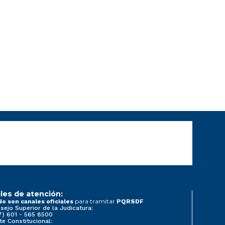
les de atención:
para tramitar
No son canales oficiales
PQRSDF
sejo Superior de la Judicatura:
7) 601 - 565 8500
te Constitucional: