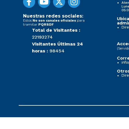
Aten
Lune
05:0
Nuestras redes sociales:
Ubica
Estos
para
No son canales oficiales
admin
tramitar
PQRSDF
Dire
Total de Visitantes :
22193274
Visitantes Últimas 24
Acced
(Servid
horas :
98454
Corre
info
Otros
Dire