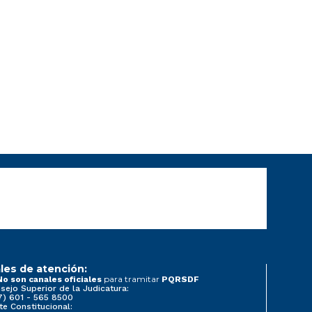
les de atención:
para tramitar
No son canales oficiales
PQRSDF
sejo Superior de la Judicatura:
7) 601 - 565 8500
te Constitucional: