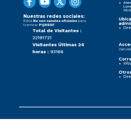
Aten
Lune
05:0
Nuestras redes sociales:
Ubica
Estos
para
No son canales oficiales
admin
tramitar
PQRSDF
Dire
Total de Visitantes :
22191721
Visitantes Últimas 24
Acced
(Servid
horas :
93166
Corre
info
Otros
Dire