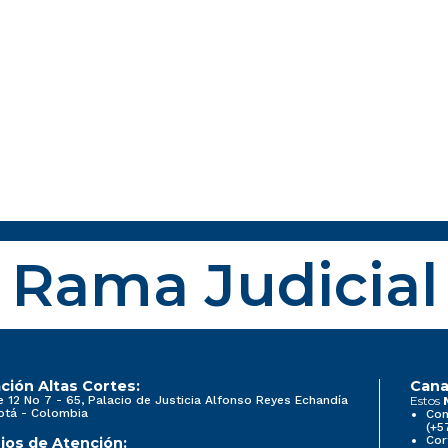
Rama Judicial
ción Altas Cortes:
Cana
e 12 No 7 - 65, Palacio de Justicia Alfonso Reyes Echandía
Estos
otá - Colombia
Con
(+5
Cor
ios de Atención: