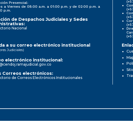
(+5
ción Presencial:
Con
s a Viernes de 08:00 a.m. a 01:00 p.m. y de 02:00 p.m. a
(+5
0 p.m.
Com
(+5
ción de Despachos Judiciales y Sedes
Cor
istrativas:
(+5
ctorio Nacional
Dir
Car
(+5
a a su correo electrónico institucional
Enla
ores Judiciales)
Cue
Map
o electrónico institucional:
Pol
@cendoj.ramajudicial.gov.co
Sit
 Correos electrónicos:
Tra
ctorio de Correos Electrónicos Institucionales