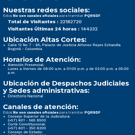
Nuestras redes sociales:
Estos
para tramitar
No son canales oficiales
PQRSDF
Total de Visitantes :
22182720
Visitantes Últimas 24 horas :
144232
Ubicación Altas Cortes:
Calle 12 No 7 - 65, Palacio de Justicia Alfonso Reyes Echandía
Bogotá - Colombia
Horarios de Atención:
Atención Presencial:
Lunes a Viernes de 08:00 a.m. a 01:00 p.m. y de 02:00 p.m. a 05:00
p.m.
Ubicación de Despachos Judiciales
y Sedes administrativas:
Directorio Nacional
Canales de atención:
Estos
para tramitar
No son canales oficiales
PQRSDF
Consejo Superior de la Judicatura:
(+57) 601 - 565 8500
Corte Constitucional:
(+57) 601 - 350 6200
Consejo de Estado: