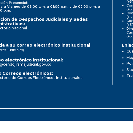
(+5
ción Presencial:
Con
s a Viernes de 08:00 a.m. a 01:00 p.m. y de 02:00 p.m. a
(+5
0 p.m.
Com
(+5
ción de Despachos Judiciales y Sedes
Cor
istrativas:
(+5
ctorio Nacional
Dir
Car
(+5
a a su correo electrónico institucional
Enla
ores Judiciales)
Cue
Map
o electrónico institucional:
Pol
@cendoj.ramajudicial.gov.co
Sit
 Correos electrónicos:
Tra
ctorio de Correos Electrónicos Institucionales