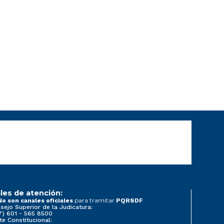
les de atención:
para tramitar
No son canales oficiales
PQRSDF
sejo Superior de la Judicatura:
7) 601 - 565 8500
te Constitucional: