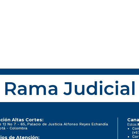
Rama Judicial
ción Altas Cortes:
Cana
e 12 No 7 - 65, Palacio de Justicia Alfonso Reyes Echandía
Estos
otá - Colombia
Con
(+5
Cor
ios de Atención: