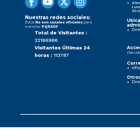
Aten
Lune
05:0
Nuestras redes sociales:
Ubica
Estos
para
No son canales oficiales
admin
tramitar
PQRSDF
Dire
Total de Visitantes :
22166986
Visitantes Últimas 24
Acced
(Servid
horas :
113787
Corre
info
Otros
Dire