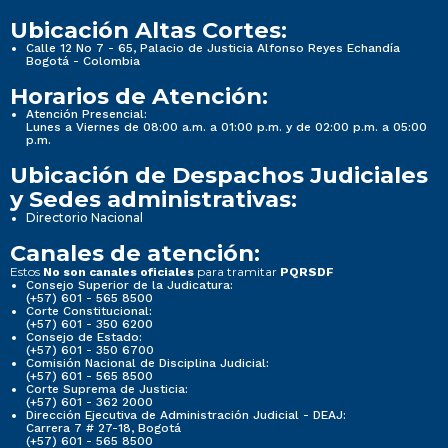
Ubicación Altas Cortes:
Calle 12 No 7 - 65, Palacio de Justicia Alfonso Reyes Echandía
Bogotá - Colombia
Horarios de Atención:
Atención Presencial:
Lunes a Viernes de 08:00 a.m. a 01:00 p.m. y de 02:00 p.m. a 05:00
p.m.
Ubicación de Despachos Judiciales
y Sedes administrativas:
Directorio Nacional
Canales de atención:
Estos
para tramitar
No son canales oficiales
PQRSDF
Consejo Superior de la Judicatura:
(+57) 601 - 565 8500
Corte Constitucional:
(+57) 601 - 350 6200
Consejo de Estado:
(+57) 601 - 350 6700
Comisión Nacional de Disciplina Judicial:
(+57) 601 - 565 8500
Corte Suprema de Justicia:
(+57) 601 - 362 2000
Dirección Ejecutiva de Administración Judicial - DEAJ:
Carrera 7 # 27-18, Bogotá
(+57) 601 - 565 8500