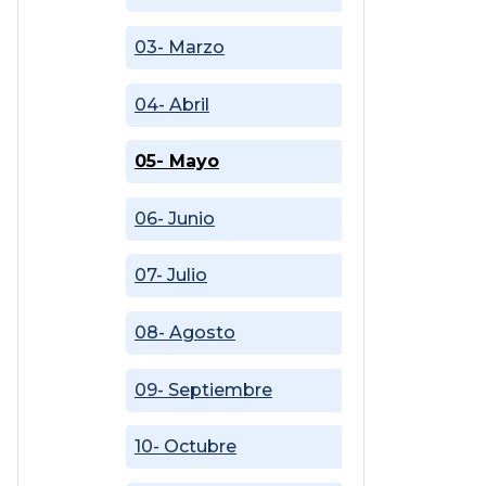
03- Marzo
04- Abril
05- Mayo
06- Junio
07- Julio
08- Agosto
09- Septiembre
10- Octubre