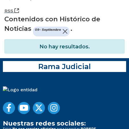
(Abre una nueva ventana)
RSS
Contenidos con Histórico de
Noticias
.
09- Septiembre
No hay resultados.
Rama Judicial
Nuestras redes sociales:
Estos
para tramitar
No son canales oficiales
PQRSDF