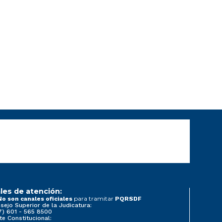
les de atención:
para tramitar
No son canales oficiales
PQRSDF
sejo Superior de la Judicatura:
7) 601 - 565 8500
te Constitucional: