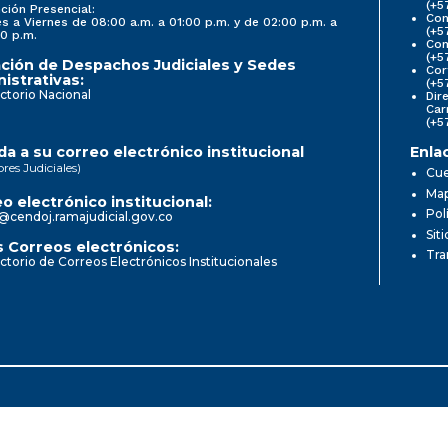
(+5
ción Presencial:
Con
s a Viernes de 08:00 a.m. a 01:00 p.m. y de 02:00 p.m. a
(+5
0 p.m.
Com
(+5
ción de Despachos Judiciales y Sedes
Cor
istrativas:
(+5
ctorio Nacional
Dir
Car
(+5
a a su correo electrónico institucional
Enla
ores Judiciales)
Cue
Map
o electrónico institucional:
Pol
@cendoj.ramajudicial.gov.co
Sit
 Correos electrónicos:
Tra
ctorio de Correos Electrónicos Institucionales