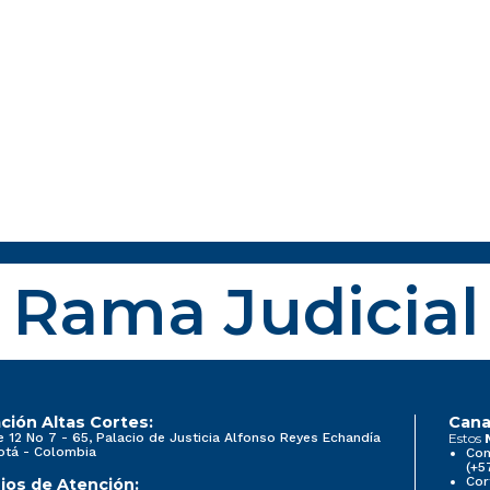
Rama Judicial
ción Altas Cortes:
Cana
e 12 No 7 - 65, Palacio de Justicia Alfonso Reyes Echandía
Estos
otá - Colombia
Con
(+5
Cor
ios de Atención: