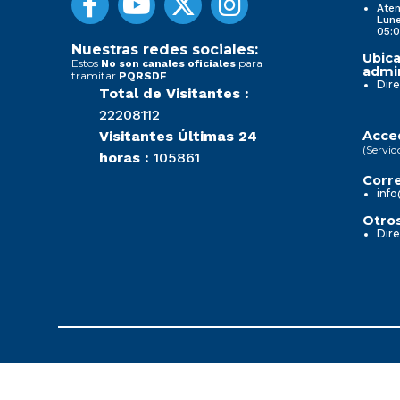
Aten
Lune
05:0
Nuestras redes sociales:
Ubica
Estos
para
No son canales oficiales
admin
tramitar
PQRSDF
Dire
Total de Visitantes :
22208112
Visitantes Últimas 24
Acced
(Servid
horas :
105861
Corre
info
Otros
Dire