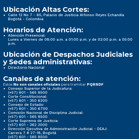
Ubicación Altas Cortes:
Calle 12 No 7 - 65, Palacio de Justicia Alfonso Reyes Echandía
Bogotá - Colombia
Horarios de Atención:
Atención Presencial:
Lunes a Viernes de 08:00 a.m. a 01:00 p.m. y de 02:00 p.m. a 05:00
p.m.
Ubicación de Despachos Judiciales
y Sedes administrativas:
Directorio Nacional
Canales de atención:
Estos
para tramitar
No son canales oficiales
PQRSDF
Consejo Superior de la Judicatura:
(+57) 601 - 565 8500
Corte Constitucional:
(+57) 601 - 350 6200
Consejo de Estado:
(+57) 601 - 350 6700
Comisión Nacional de Disciplina Judicial:
(+57) 601 - 565 8500
Corte Suprema de Justicia:
(+57) 601 - 362 2000
Dirección Ejecutiva de Administración Judicial - DEAJ:
Carrera 7 # 27-18, Bogotá
(+57) 601 - 565 8500